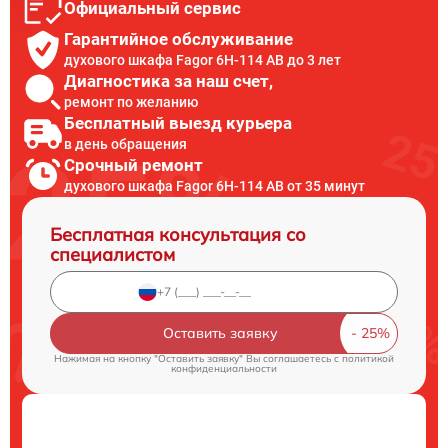
Официальный сервис
Гарантийное обслуживание
духового шкафа Fagor 6H-114 AB до 3 лет
Диагностика за наш счет,
ремонт по желанию
Бесплатный выезд курьера
в день обращения
Срочный ремонт
духового шкафа Fagor 6H-114 AB от 35 минут
Бесплатная консультация со
специалистом
Оставить заявку
Нажимая на кнопку "Оставить заявку" Вы соглашаетесь c
политикой
конфиденциальности