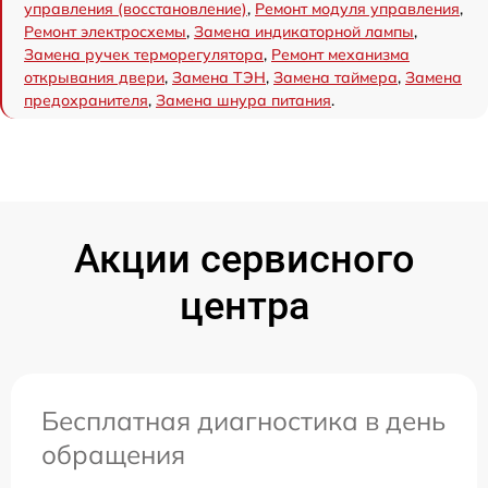
управления (восстановление)
,
Ремонт модуля управления
,
Ремонт электросхемы
,
Замена индикаторной лампы
,
Замена ручек терморегулятора
,
Ремонт механизма
открывания двери
,
Замена ТЭН
,
Замена таймера
,
Замена
предохранителя
,
Замена шнура питания
.
Акции сервисного
центра
Бесплатная диагностика в день
обращения