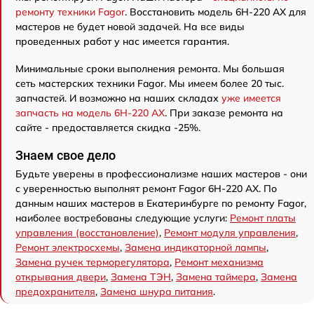
ремонту техники Fagor
. Восстановить модель 6H-220 AX для
мастеров не будет новой задачей. На все виды
проведенных работ у нас имеется гарантия.
Минимальные сроки выполнения ремонта. Мы большая
сеть мастерских техники Fagor. Мы имеем более 20 тыс.
запчастей. И возможно на наших складах
уже имеется
запчасть на модель 6H-220 AX
. При заказе ремонта на
сайте - предоставляется скидка -25%.
Знаем свое дело
Будьте уверены в профессионализме наших мастеров - они
с уверенностью выполнят ремонт Fagor 6H-220 AX. По
данным наших мастеров в Екатеринбурге по ремонту Fagor,
наиболее востребованы следующие услуги:
Ремонт платы
управления (восстановление)
,
Ремонт модуля управления
,
Ремонт электросхемы
,
Замена индикаторной лампы
,
Замена ручек терморегулятора
,
Ремонт механизма
открывания двери
,
Замена ТЭН
,
Замена таймера
,
Замена
предохранителя
,
Замена шнура питания
.