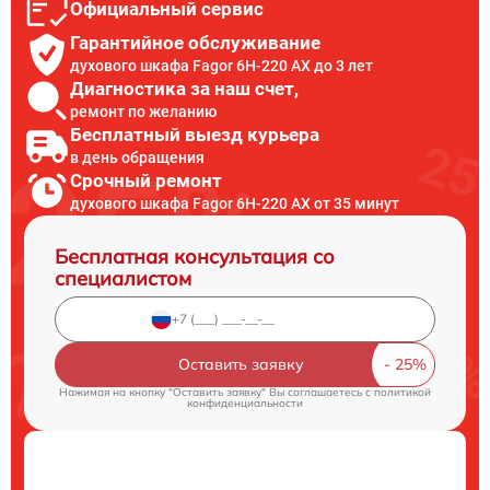
Официальный сервис
Гарантийное обслуживание
духового шкафа Fagor 6H-220 AX до 3 лет
Диагностика за наш счет,
ремонт по желанию
Бесплатный выезд курьера
в день обращения
Срочный ремонт
духового шкафа Fagor 6H-220 AX от 35 минут
Бесплатная консультация со
специалистом
Оставить заявку
Нажимая на кнопку "Оставить заявку" Вы соглашаетесь c
политикой
конфиденциальности