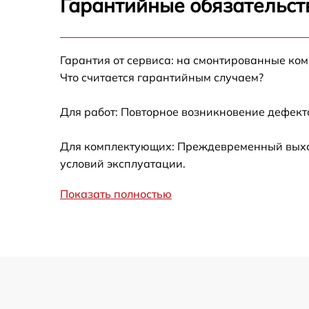
Гарантийные обязательст
Замена таймера Fagor 3CFH-100
Гарантия от сервиса: на смонтированные ко
Замена электросхемы Fagor 3CFH-100
Что считается гарантийным случаем?
Ремонт испарителя Fagor 3CFH-100
Для работ: Повторное возникновение дефект
Устранение засора трубопровода Fagor
Для комплектующих: Преждевременный выход 
3CFH-100
условий эксплуатации.
Ремонт датчика морозильного отделения
Fagor 3CFH-100
Показать полностью
Прочистка дренажной системы Fagor 3CFH
100
Перевешивание дверей Fagor 3CFH-100
Замена трубопровода Fagor 3CFH-100