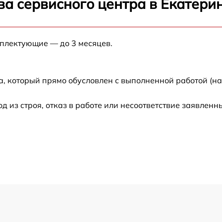
ва сервисного центра в Екатери
от 60 мин
мплектующие — до 3 месяцев.
от 60 мин
от 60 мин
а, который прямо обусловлен с выполненной работой (н
от 60 мин
из строя, отказ в работе или несоответствие заявлен
от 60 мин
-
от 60 мин
от 60 мин
от 60 мин