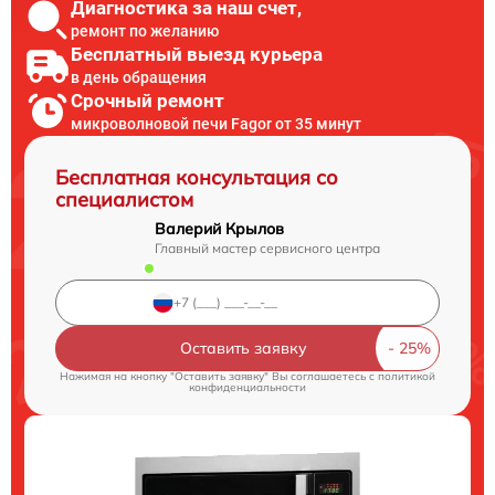
Диагностика за наш счет,
ремонт по желанию
Бесплатный выезд курьера
в день обращения
Срочный ремонт
микроволновой печи Fagor от 35 минут
Бесплатная консультация со
специалистом
Валерий Крылов
Главный мастер сервисного центра
Оставить заявку
Нажимая на кнопку "Оставить заявку" Вы соглашаетесь c
политикой
конфиденциальности