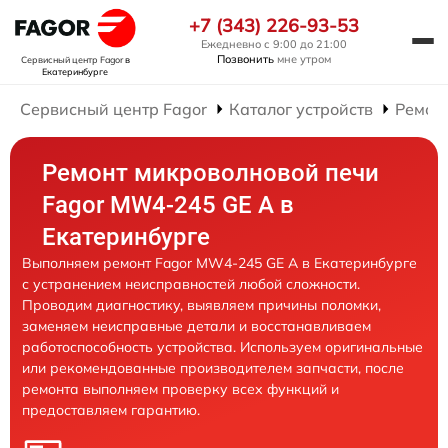
+7 (343) 226-93-53
Ежедневно с 9:00 до 21:00
Позвонить
мне утром
Сервисный центр Fagor
в
Екатеринбурге
Сервисный центр Fagor
Каталог устройств
Ремон
Ремонт микроволновой печи
Fagor MW4-245 GE A в
Екатеринбурге
Выполняем ремонт Fagor MW4-245 GE A в Екатеринбурге
с устранением неисправностей любой сложности.
Проводим диагностику, выявляем причины поломки,
заменяем неисправные детали и восстанавливаем
работоспособность устройства. Используем оригинальные
или рекомендованные производителем запчасти, после
ремонта выполняем проверку всех функций и
предоставляем гарантию.