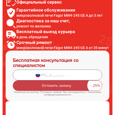
Официальный сервис
Гарантийное обслуживание
микроволновой печи Fagor MW4-245 GE A до 3 лет
Диагностика за наш счет,
ремонт по желанию
Бесплатный выезд курьера
в день обращения
Срочный ремонт
микроволновой печи Fagor MW4-245 GE A от 35 минут
Бесплатная консультация со
специалистом
Оставить заявку
Нажимая на кнопку "Оставить заявку" Вы соглашаетесь c
политикой
конфиденциальности