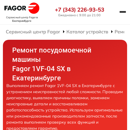
+7 (343) 226-93-53
Ежедневно с 9:00 до 21:00
Сервисный центр Fagor
в
Екатеринбурге
Сервисный центр Fagor
Каталог устройств
Ремон
Ремонт посудомоечной
машины
Fagor 1VF-04 SX в
Екатеринбурге
Выполняем ремонт Fagor 1VF-04 SX в Екатеринбурге с
устранением неисправностей любой сложности. Проводим
диагностику, выявляем причины поломки, заменяем
неисправные детали и восстанавливаем
работоспособность устройства. Используем оригинальные
или рекомендованные производителем запчасти, после
ремонта выполняем проверку всех функций и
предоставляем гарантию.