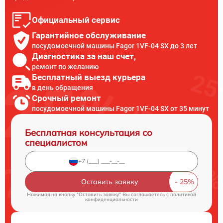
Официальный сервис
Гарантийное обслуживание
посудомоечной машины Fagor 1VF-04 SX до 3 лет
Диагностика за наш счет,
ремонт по желанию
Бесплатный выезд курьера
в день обращения
Срочный ремонт
посудомоечной машины Fagor 1VF-04 SX от 35 минут
Бесплатная консультация со
специалистом
Оставить заявку
Нажимая на кнопку "Оставить заявку" Вы соглашаетесь c
политикой
конфиденциальности