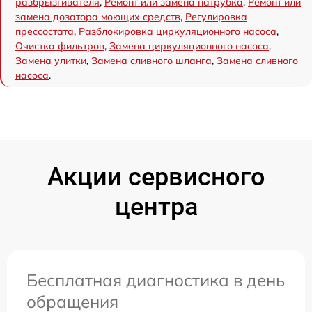
разбрызгивателя
,
Ремонт или замена патрубка
,
Ремонт или
замена дозатора моющих средств
,
Регулировка
прессостата
,
Разблокировка циркуляционного насоса
,
Очистка фильтров
,
Замена циркуляционного насоса
,
Замена улитки
,
Замена сливного шланга
,
Замена сливного
насоса
.
Акции сервисного
центра
Бесплатная диагностика в день
обращения