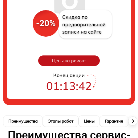
Скидка по
-20%
предварительной
записи на сайте
Цены на ремонт
Конец акции
01:13:41
Преимущества
Этапы работ
Цены
Гарантия
М
Преимущества сервис-