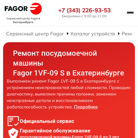
+7 (343) 226-93-53
Ежедневно с 9:00 до 21:00
Сервисный центр Fagor
в
Екатеринбурге
Сервисный центр Fagor
Каталог устройств
Ремон
Ремонт посудомоечной
машины
Fagor 1VF-09 S в Екатеринбурге
Выполняем ремонт Fagor 1VF-09 S в Екатеринбурге с
устранением неисправностей любой сложности. Проводим
диагностику, выявляем причины поломки, заменяем
неисправные детали и восстанавливаем
работоспособность устройства.
Подробнее
Официальный сервис
Гарантийное обслуживание
посудомоечной машины Fagor 1VF-09 S до 3 лет