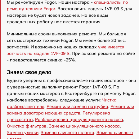
Мы ремонтируем Fagor. Наши мастера -
специалисты по
ремонту техники Fagor
. Восстановить модель 1VF-09 S для
мастеров не будет новой задачей. На все виды
проведенных работ у нас имеется гарантия.
Минимальные сроки выполнения ремонта. Мы большая
сеть мастерских техники Fagor. Мы имеем более 20 тыс.
запчастей. И возможно на наших складах
уже имеется
запчасть на модель 1VF-09 S
. При заказе ремонта на сайте
- предоставляется скидка -25%.
Знаем свое дело
Будьте уверены в профессионализме наших мастеров - они
с уверенностью выполнят ремонт Fagor 1VF-09 S. По
данным наших мастеров в Екатеринбурге по ремонту Fagor,
наиболее востребованы следующие услуги:
Чистка
разбрызгивателя
,
Ремонт или замена патрубка
,
Ремонт или
замена дозатора моющих средств
,
Регулировка
прессостата
,
Разблокировка циркуляционного насоса
,
Очистка фильтров
,
Замена циркуляционного насоса
,
Замена улитки
,
Замена сливного шланга
,
Замена сливного
насоса
.