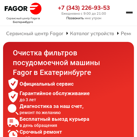
+7 (343) 226-93-53
Ежедневно с 9:00 до 21:00
Позвонить
мне утром
Сервисный центр Fagor
в
Екатеринбурге
Сервисный центр Fagor
Каталог устройств
Ремон
Очистка фильтров
посудомоечной машины
Fagor в Екатеринбурге
Официальный сервис
Гарантийное обслуживание
до 3 лет
Диагностика за наш счет,
ремонт по желанию
Бесплатный выезд курьера
в день обращения
Срочный ремонт