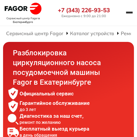
+7 (343) 226-93-53
Ежедневно с 9:00 до 21:00
Сервисный центр Fagor
в
Екатеринбурге
Сервисный центр Fagor
Каталог устройств
Ремон
Разблокировка
циркуляционного насоса
посудомоечной машины
Fagor в Екатеринбурге
Официальный сервис
Гарантийное обслуживание
до 3 лет
Диагностика за наш счет,
ремонт по желанию
Бесплатный выезд курьера
в день обращения