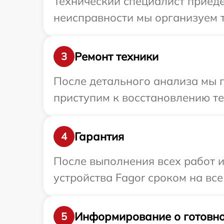
Технический специалист приеде
неисправности мы организуем т
Ремонт техники
3
После детального анализа мы п
приступим к восстановлению те
Гарантия
4
После выполнения всех работ 
устройства Fagor сроком на все
Информирование о готовно
5