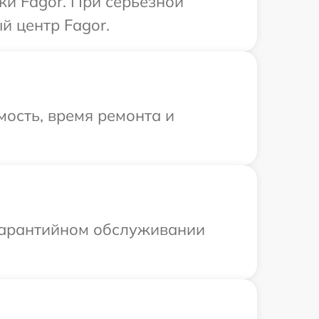
ки Fagor. При серьезной
й центр Fagor.
ость, время ремонта и
 гарантийном обслуживании