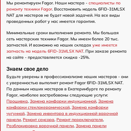
Мы ремонтируем Fagor. Наши мастера -
специалисты по
ремонту техники Fagor
. Восстановить модель 6FID-31MLSX
NAT для мастеров не будет новой задачей. На все виды
проведенных работ у нас имеется гарантия.
Минимальные сроки выполнения ремонта. Мы большая
сеть мастерских техники Fagor. Мы имеем более 20 тыс.
запчастей. И возможно на наших складах
уже имеется
запчасть на модель 6FID-31MLSX NAT
. При заказе ремонта
на сайте - предоставляется скидка -25%.
Знаем свое дело
Будьте уверены в профессионализме наших мастеров - они
с уверенностью выполнят ремонт Fagor 6FID-31MLSX NAT.
По данным наших мастеров в Екатеринбурге по ремонту
Fagor, наиболее востребованы следующие услуги:
Прошивка
,
Замена конфорки индукционной
,
Замена
конфорки стеклокерамической
,
Замена конфорки
чугунной
,
Замена инвентора в индукционной варочной
панели
,
Ремонт сенсора
,
Ремонт переключателя
,
Разблокировка варочной панели
,
Замена панели