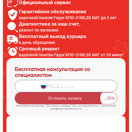
Официальный сервис
Гарантийное обслуживание
варочной панели Fagor 6FID-31MLSX NAT до 3 лет
Диагностика за наш счет,
ремонт по желанию
Бесплатный выезд курьера
в день обращения
Срочный ремонт
варочной панели Fagor 6FID-31MLSX NAT от 35 минут
Бесплатная консультация со
специалистом
Оставить заявку
Нажимая на кнопку "Оставить заявку" Вы соглашаетесь c
политикой
конфиденциальности